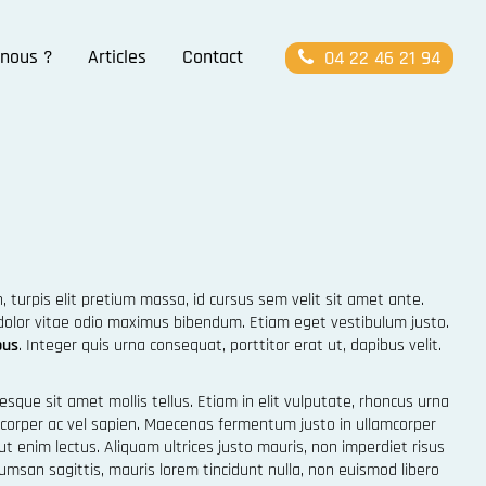
nous ?
Articles
Contact
04 22 46 21 94
 turpis elit pretium massa, id cursus sem velit sit amet ante.
vel dolor vitae odio maximus bibendum. Etiam eget vestibulum justo.
bus
. Integer quis urna consequat, porttitor erat ut, dapibus velit.
tesque sit amet mollis tellus. Etiam in elit vulputate, rhoncus urna
amcorper ac vel sapien. Maecenas fermentum justo in ullamcorper
t enim lectus. Aliquam ultrices justo mauris, non imperdiet risus
msan sagittis, mauris lorem tincidunt nulla, non euismod libero