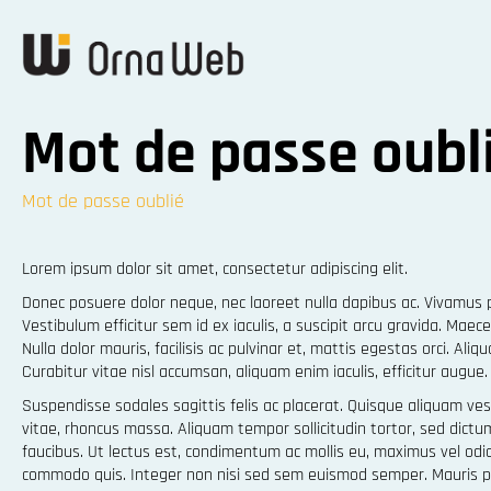
Mot de passe oubl
Mot de passe oublié
Lorem ipsum dolor sit amet, consectetur adipiscing elit.
Donec posuere dolor neque, nec laoreet nulla dapibus ac. Vivamus p
Vestibulum efficitur sem id ex iaculis, a suscipit arcu gravida. Mae
Nulla dolor mauris, facilisis ac pulvinar et, mattis egestas orci. Al
Curabitur vitae nisl accumsan, aliquam enim iaculis, efficitur augue
Suspendisse sodales sagittis felis ac placerat. Quisque aliquam vesti
vitae, rhoncus massa. Aliquam tempor sollicitudin tortor, sed dict
faucibus. Ut lectus est, condimentum ac mollis eu, maximus vel odio
commodo quis. Integer non nisi sed sem euismod semper. Mauris pret