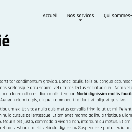
Accueil
Nos services
Qui sommes-
ié
orttitor condimentum gravida. Donec iaculis, felis eu congue accumsan,
cenas scelerisque arcu sapien, vel ultrices lectus sollicitudin eu. Nam 
iquam eu lorem ultrices diam mollis tempor.
Morbi dignissim mollis fauci
. Aenean diam turpis, aliquet commodo tincidunt et, aliquet quis leo.
bulum ex. Ut vitae nulla quis metus convallis fringilla ut ut mi. Pellen
um nulla cursus pellentesque. Etiam eget magna ac ligula tristique ull
. Mauris elit justo, commodo a viverra non, interdum eu metus. Etiam u
ium vestibulum elit vehicula dignissim. Suspendisse porta, ex id accu