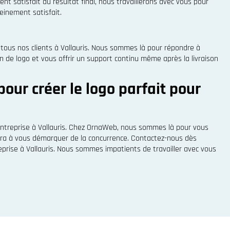
t satisfait du résultat final, nous travaillerons avec vous pour
einement satisfait.
 tous nos clients à Vallauris. Nous sommes là pour répondre à
n de logo et vous offrir un support continu même après la livraison
our créer le logo parfait pour
entreprise à Vallauris. Chez OrnaWeb, nous sommes là pour vous
dera à vous démarquer de la concurrence. Contactez-nous dès
reprise à Vallauris. Nous sommes impatients de travailler avec vous