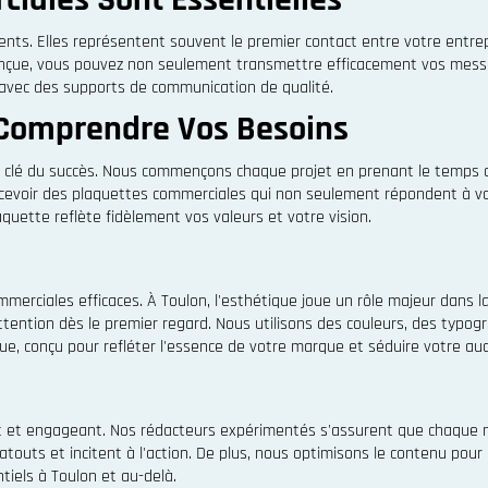
s. Elles représentent souvent le premier contact entre votre entrepris
nçue, vous pouvez non seulement transmettre efficacement vos messag
r avec des supports de communication de qualité.
 Comprendre Vos Besoins
clé du succès. Nous commençons chaque projet en prenant le temps de
cevoir des plaquettes commerciales qui non seulement répondent à vos
quette reflète fidèlement vos valeurs et votre vision.
merciales efficaces. À Toulon, l'esthétique joue un rôle majeur dans l
attention dès le premier regard. Nous utilisons des couleurs, des typ
que, conçu pour refléter l'essence de votre marque et séduire votre au
t et engageant. Nos rédacteurs expérimentés s'assurent que chaque 
 atouts et incitent à l'action. De plus, nous optimisons le contenu pou
tiels à Toulon et au-delà.