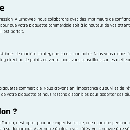
re
impression. À OrnaWeb, nous collaborons avec des imprimeurs de confian
 pour que votre plaquette commerciale soit à la hauteur de vos attentes
 est parfait.
stribuer de manière stratégique en est une autre. Nous vous aidons à 
ling direct ou de points de vente, nous vous conseillons sur les meilleu
 plaquette commerciale. Nous croyons en l'importance du suivi et de l'é
s de votre plaquette et nous restons disponibles pour apporter des aju
lon ?
à Toulon, c'est opter pour une expertise locale, une approche person
e à se démarquer. Avec notre équipe à vos côtés, vous pouvez être sû