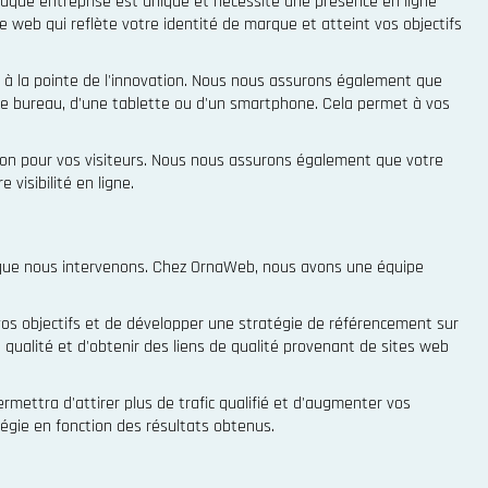
aque entreprise est unique et nécessite une présence en ligne
e web qui reflète votre identité de marque et atteint vos objectifs
t à la pointe de l'innovation. Nous nous assurons également que
ur de bureau, d'une tablette ou d'un smartphone. Cela permet à vos
ation pour vos visiteurs. Nous nous assurons également que votre
visibilité en ligne.
là que nous intervenons. Chez OrnaWeb, nous avons une équipe
s objectifs et de développer une stratégie de référencement sur
qualité et d'obtenir des liens de qualité provenant de sites web
mettra d'attirer plus de trafic qualifié et d'augmenter vos
égie en fonction des résultats obtenus.