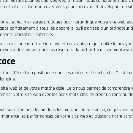
ls sur mesure pour les agences web à Toulon. Nous comprenons que ch
en étroite collaboration avec vous pour concevoir et développer un sit
ogies et les meilleures pratiques pour garantir que votre site web es
adapte parfaitement à tous les appareils, qu'il s'agisse d'un ordinate
érience utilisateur optimale.
u avec une interface intuitive et conviviale, ce qui facilite la navig
re votre classement dans les résultats de recherche et augmente votre 
cace
portant d'être bien positionné dans les moteurs de recherche. C'est 
 domaine.
ite web et de votre marché cible. Cela nous permet de comprendre vo
iser votre site web avec les bons mots-clés, de créer un contenu de 
eb sera bien positionné dans les moteurs de recherche, ce qui vous per
ermanence les performances de votre site web et ajustons notre strat