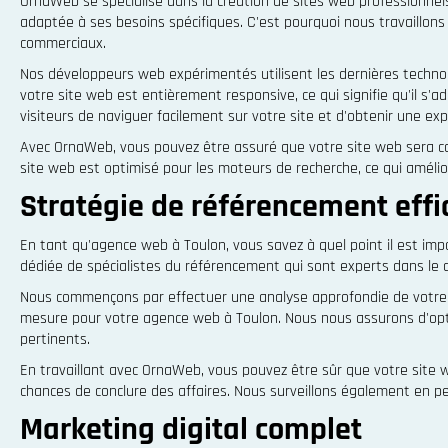
OrnaWeb se spécialise dans la création de sites web professionne
adaptée à ses besoins spécifiques. C'est pourquoi nous travaillons 
commerciaux.
Nos développeurs web expérimentés utilisent les dernières technol
votre site web est entièrement responsive, ce qui signifie qu'il s'
visiteurs de naviguer facilement sur votre site et d'obtenir une exp
Avec OrnaWeb, vous pouvez être assuré que votre site web sera conç
site web est optimisé pour les moteurs de recherche, ce qui amélio
Stratégie de référencement effi
En tant qu'agence web à Toulon, vous savez à quel point il est im
dédiée de spécialistes du référencement qui sont experts dans le
Nous commençons par effectuer une analyse approfondie de votre s
mesure pour votre agence web à Toulon. Nous nous assurons d'optim
pertinents.
En travaillant avec OrnaWeb, vous pouvez être sûr que votre site w
chances de conclure des affaires. Nous surveillons également en p
Marketing digital complet