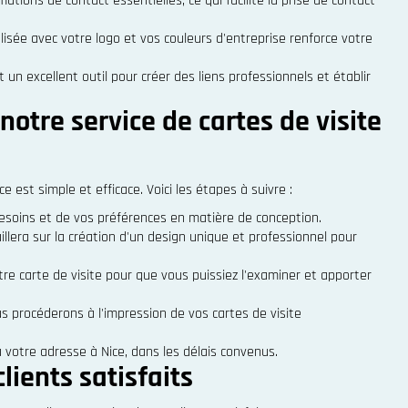
rmations de contact essentielles, ce qui facilite la prise de contact
isée avec votre logo et vos couleurs d'entreprise renforce votre
un excellent outil pour créer des liens professionnels et établir
otre service de cartes de visite
 est simple et efficace. Voici les étapes à suivre :
besoins et de vos préférences en matière de conception.
llera sur la création d'un design unique et professionnel pour
e carte de visite pour que vous puissiez l'examiner et apporter
us procéderons à l'impression de vos cartes de visite
à votre adresse à Nice, dans les délais convenus.
lients satisfaits