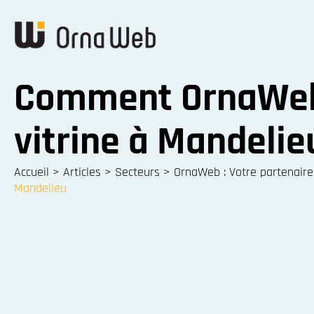
Comment OrnaWeb 
vitrine à Mandelie
Accueil
>
Articles
>
Secteurs
>
OrnaWeb : Votre partenair
Mandelieu