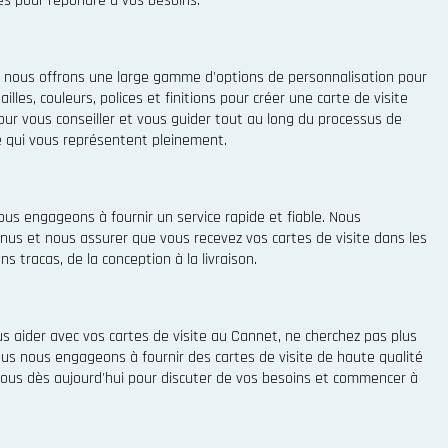
es pour répondre à vos besoins.
 nous offrons une large gamme d'options de personnalisation pour
illes, couleurs, polices et finitions pour créer une carte de visite
ur vous conseiller et vous guider tout au long du processus de
te qui vous représentent pleinement.
us engageons à fournir un service rapide et fiable. Nous
venus et nous assurer que vous recevez vos cartes de visite dans les
ns tracas, de la conception à la livraison.
us aider avec vos cartes de visite au Cannet, ne cherchez pas plus
s nous engageons à fournir des cartes de visite de haute qualité
ous dès aujourd'hui pour discuter de vos besoins et commencer à