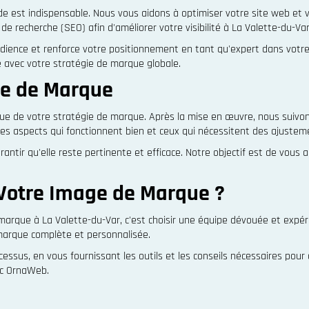
e est indispensable. Nous vous aidons à optimiser votre site web et vo
e recherche (SEO) afin d'améliorer votre visibilité à La Valette-du-Var
ence et renforce votre positionnement en tant qu'expert dans votre d
 avec votre stratégie de marque globale.
gie de Marque
nue de votre stratégie de marque. Après la mise en œuvre, nous suiv
 les aspects qui fonctionnent bien et ceux qui nécessitent des ajustem
antir qu'elle reste pertinente et efficace. Notre objectif est de vous 
Votre Image de Marque ?
 marque à La Valette-du-Var, c'est choisir une équipe dévouée et expér
 marque complète et personnalisée.
s, en vous fournissant les outils et les conseils nécessaires pour q
ec OrnaWeb.