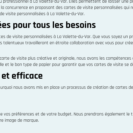
 ou professionnel à La Valette-du-Var. Elles permettent de laisser une
la concurrence en proposant des cartes de visite personnalisées qui ref
de visite personnalisées à La Valette-du-Var.
ées pour tous les besoins
s de visite personnalisées à La Valette-du-Var. Que vous soyez un p
rs talentueux travailleront en étroite collaboration avec vous pour cr
carte de visite plus créative et originale, nous avons les compétences
le et le bon type de papier pour garantir que vos cartes de visite se d
et efficace
pourquoi nous avons mis en place un processus de création de cartes de 
 de vos préférences et de votre budget. Nous prendrons également le 
tre image de marque.