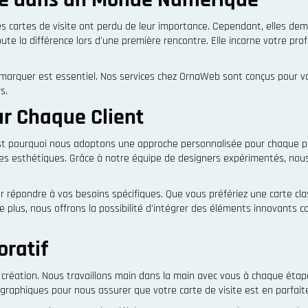
es cartes de visite ont perdu de leur importance. Cependant, elles dem
toute la différence lors d'une première rencontre. Elle incarne votre p
e démarquer est essentiel. Nos services chez OrnaWeb sont conçus pour
s.
r Chaque Client
t pourquoi nous adoptons une approche personnalisée pour chaque proj
ces esthétiques. Grâce à notre équipe de designers expérimentés, nous
 répondre à vos besoins spécifiques. Que vous préfériez une carte cl
. De plus, nous offrons la possibilité d'intégrer des éléments innovan
oratif
réation. Nous travaillons main dans la main avec vous à chaque étape, 
graphiques pour nous assurer que votre carte de visite est en parfaite