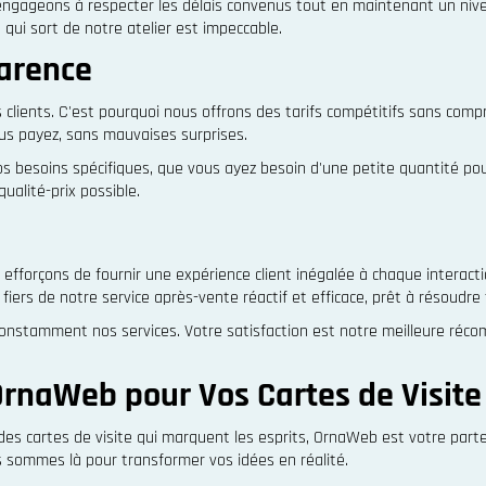
ngageons à respecter les délais convenus tout en maintenant un nivea
 qui sort de notre atelier est impeccable.
parence
lients. C'est pourquoi nous offrons des tarifs compétitifs sans compr
ous payez, sans mauvaises surprises.
vos besoins spécifiques, que vous ayez besoin d'une petite quantité
qualité-prix possible.
s efforçons de fournir une expérience client inégalée à chaque interact
iers de notre service après-vente réactif et efficace, prêt à résoudr
onstamment nos services. Votre satisfaction est notre meilleure réc
OrnaWeb pour Vos Cartes de Visite
r des cartes de visite qui marquent les esprits, OrnaWeb est votre par
us sommes là pour transformer vos idées en réalité.