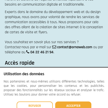
besoins en
communication digitale et traditionnelle
.
Experts dans le domaine du
développement web
et du
design
graphique
, nous avons pour volonté de rendre les services de
communication accessibles à tous. Nous proposons pour cela
des offres allant de la
création de sites internet
à la
conception
de cartes de visite et flyers
.
Vous souhaitez en savoir plus sur nos services ?
Contactez-nous par e-mail sur
contact@ornaweb.com
ou par
téléphone au
04 22 46 21 94
.
Accès rapide
Articles et conseils
Utilisation des données
Recrutement
Nos partenaires et nous-mêmes utilisons différentes technologies, telles
Contactez-nous
que les cookies, pour personnaliser les contenus et les publicités,
Conditions générales de vente
proposer des fonctionnalités sur les réseaux sociaux et analyser le trafic.
Utilisez les boutons pour donner votre accord ou refuser.
REFUSER
ACCEPTER