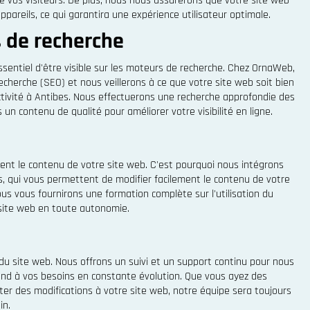
e vos visiteurs. De plus, nous nous assurerons que votre site web
ppareils, ce qui garantira une expérience utilisateur optimale.
s de recherche
essentiel d'être visible sur les moteurs de recherche. Chez OrnaWeb,
cherche (SEO) et nous veillerons à ce que votre site web soit bien
ctivité à Antibes. Nous effectuerons une recherche approfondie des
un contenu de qualité pour améliorer votre visibilité en ligne.
nt le contenu de votre site web. C'est pourquoi nous intégrons
, qui vous permettent de modifier facilement le contenu de votre
s vous fournirons une formation complète sur l'utilisation du
 site web en toute autonomie.
du site web. Nous offrons un suivi et un support continu pour nous
ond à vos besoins en constante évolution. Que vous ayez des
er des modifications à votre site web, notre équipe sera toujours
in.