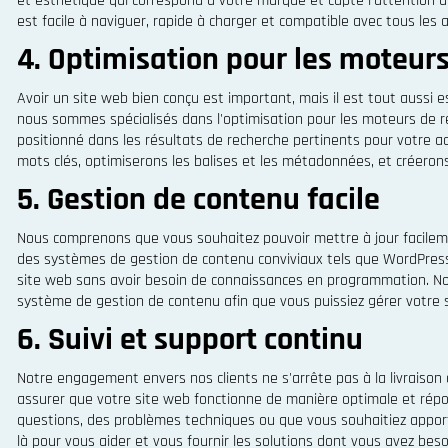
et esthétique qui correspond à votre marque et capte l'attention d
est facile à naviguer, rapide à charger et compatible avec tous les a
4. Optimisation pour les moteur
Avoir un site web bien conçu est important, mais il est tout aussi 
nous sommes spécialisés dans l'optimisation pour les moteurs de re
positionné dans les résultats de recherche pertinents pour votre a
mots clés, optimiserons les balises et les métadonnées, et créerons 
5. Gestion de contenu facile
Nous comprenons que vous souhaitez pouvoir mettre à jour facileme
des systèmes de gestion de contenu conviviaux tels que WordPress
site web sans avoir besoin de connaissances en programmation. Nou
système de gestion de contenu afin que vous puissiez gérer votre
6. Suivi et support continu
Notre engagement envers nos clients ne s'arrête pas à la livraison 
assurer que votre site web fonctionne de manière optimale et rép
questions, des problèmes techniques ou que vous souhaitiez apport
là pour vous aider et vous fournir les solutions dont vous avez beso