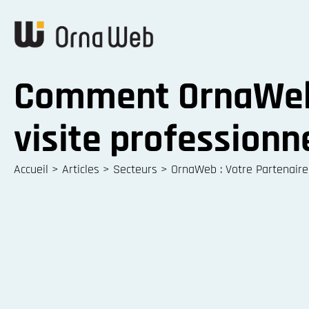
Comment OrnaWeb p
visite professionn
Accueil
>
Articles
>
Secteurs
>
OrnaWeb : Votre Partenaire